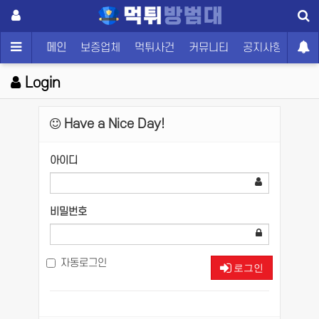
메인
보증업체
먹튀사건
커뮤니티
공지사항
파트
Login
Have a Nice Day!
아이디
비밀번호
자동로그인
로그인