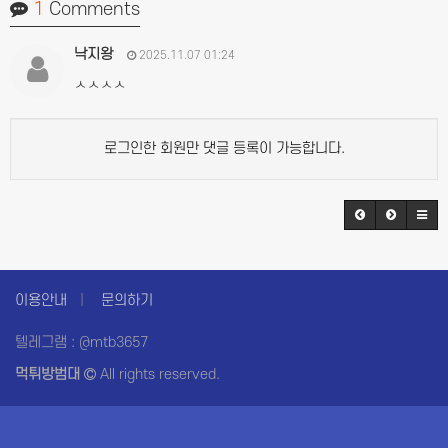
1
Comments
낙지왕
2025.11.07 01:24
ㅅㅅㅅㅅ
로그인한 회원만 댓글 등록이 가능합니다.
이용안내
문의하기
텔레그램 : @mtb3657
먹튀방범대
All rights reserved.