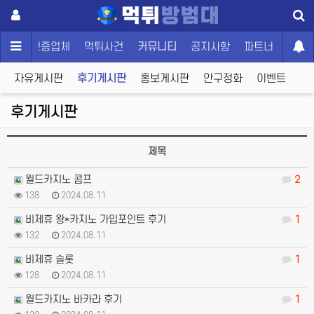
메인
보증업체
먹튀사건
커뮤니티
공지사항
파트너
자유게시판
후기게시판
홍보게시판
안구정화
이벤트
후기게시판
제목
월드카지노 콤프
2
138
2024.08.11
비제휴 왕*카지노 가입포인트 후기
1
132
2024.08.11
비제휴 슬롯
1
128
2024.08.11
월드카지노 바카라 후기
1