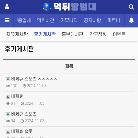
메인
보증업체
먹튀사건
커뮤니티
공지사항
파트너
자유게시판
후기게시판
홍보게시판
안구정화
이벤트
후기게시판
제목
비제휴 스포츠 ㅅㅅㅅㅅㅅ
110
2024.11.03
비제휴
91
2024.11.03
비제휴 스포츠
94
2024.11.03
비제휴 슬롯