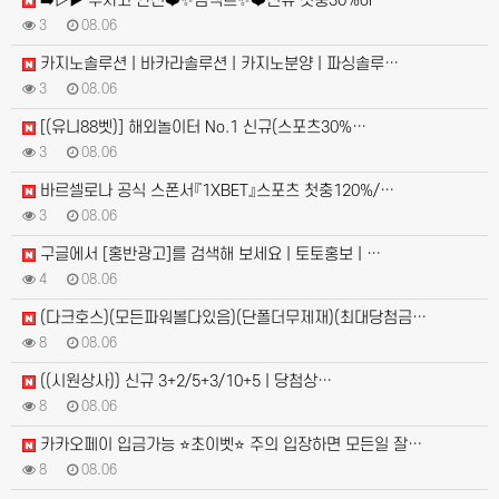
➡️▷▶ 무사고 안전❤️✨임팩트✨❤️신규 첫충30%or…
3
08.06
카지노솔루션 | 바카라솔루션 | 카지노분양 | 파싱솔루…
3
08.06
[(유니88벳)] 해외놀이터 No.1 신규(스포츠30%…
3
08.06
바르셀로나 공식 스폰서『1XBET』스포츠 첫충120%/…
3
08.06
구글에서 [홍반광고]를 검색해 보세요 | 토토홍보 | …
4
08.06
(다크호스)(모든파워볼다있음)(단폴더무제재)(최대당첨금…
8
08.06
((시원상사)) 신규 3+2/5+3/10+5 | 당첨상…
8
08.06
카카오페이 입금가능 ⭐초이벳⭐ 주의 입장하면 모든일 잘…
8
08.06