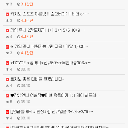
3
3시간전
카지노 스포츠 야르벳 !! 승오버OK !! 테더 or …
3
4시간전
가입 즉시 2만포지급! 1+1 3+4 5+5 10+9 …
4
4시간전
⭐️ 가입 즉시 베팅가능 2만 지급 ! 매달 1,000…
3
4시간전
⭐️ROYCE ⭐️꽁머니⭐️신규50%⭐️무한매충10%⭐…
4
08.10
토지노 좋은 디비들 팔겠습니다~
4
08.10
♥️강남언니 여실장♥️미녀 육즙이가 1:1 케어 해드려…
5
08.10
[[명품놀이터 시원상사]] 신규입플 3+2/5+3/10…
4
08.10