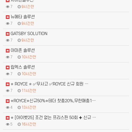
사이렌솔루션
7
9시간전
뉴메타 솔루션
7
9시간전
GATSBY SOLUTION
7
9시간전
아마존 솔루션
7
10시간전
립엑스 솔루션
7
10시간전
⭐️ ROYCE ⭐️ ✅무사고 ✅ROYCE 신규 회원 …
7
11시간전
⭐️ROYCE⭐️신규50%⭐️테더 첫충20%,무한매충1…
4
13시간전
⭐ [아이벳25] 조건 없는 프리스핀 50회 ➕ 신규 …
5
16시간전