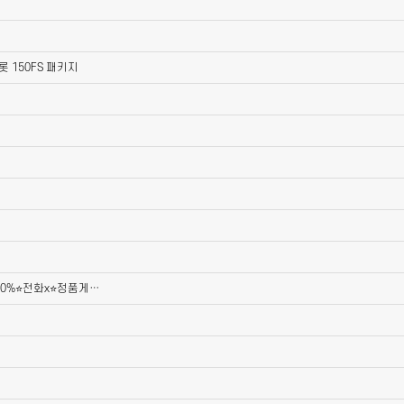
 150FS 패키지
0%⭐️전화x⭐️정품게…