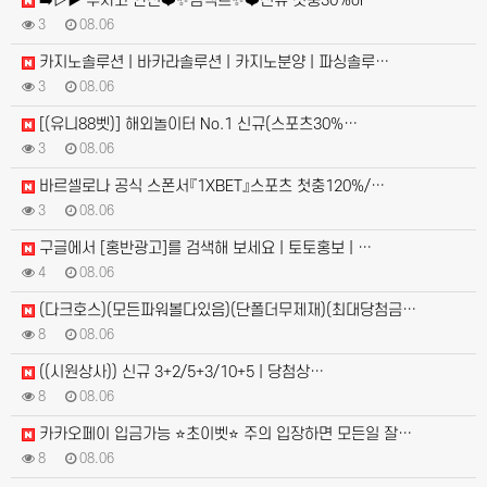
➡️▷▶ 무사고 안전❤️✨임팩트✨❤️신규 첫충30%or…
3
08.06
카지노솔루션 | 바카라솔루션 | 카지노분양 | 파싱솔루…
3
08.06
[(유니88벳)] 해외놀이터 No.1 신규(스포츠30%…
3
08.06
바르셀로나 공식 스폰서『1XBET』스포츠 첫충120%/…
3
08.06
구글에서 [홍반광고]를 검색해 보세요 | 토토홍보 | …
4
08.06
(다크호스)(모든파워볼다있음)(단폴더무제재)(최대당첨금…
8
08.06
((시원상사)) 신규 3+2/5+3/10+5 | 당첨상…
8
08.06
카카오페이 입금가능 ⭐초이벳⭐ 주의 입장하면 모든일 잘…
8
08.06