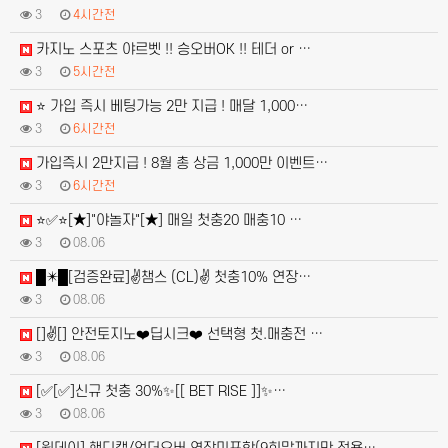
3
4시간전
카지노 스포츠 야르벳 !! 승오버OK !! 테더 or …
3
5시간전
⭐️ 가입 즉시 베팅가능 2만 지급 ! 매달 1,000…
3
6시간전
가입즉시 2만지급 ! 8월 총 상금 1,000만 이벤트…
3
6시간전
⭐️✅⭐️[★]"야놀자"[★] 매일 첫충20 매충10 …
3
08.06
█✴️█[검증완료]✌️챔스 (CL)✌️ 첫충10% 연장…
3
08.06
[]✌️[] 안전토지노❤️딥시크❤️ 선택형 첫.매충전 …
3
08.06
[✅[✅]신규 첫충 30%✨[[ BET RISE ]]✨…
3
08.06