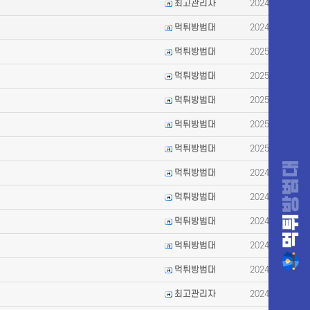
최고관리자
2024.05.12
먹튀방범대
2024.05.11
먹튀방범대
2025.08.24
먹튀방범대
2025.07.23
먹튀방범대
2025.06.14
먹튀방범대
2025.06.13
먹튀방범대
2025.02.02
먹튀방범대
2024.11.22
먹튀방범대
2024.09.07
먹튀방범대
2024.05.27
먹튀방범대
2024.05.27
먹튀방범대
2024.05.25
최고관리자
2024.05.12