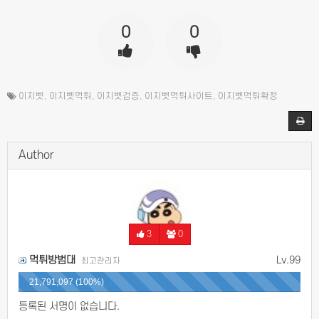
0
0
이지벳
,
이지벳먹튀
,
이지벳검증
,
이지벳먹튀사이트
,
이지벳먹튀확정
Author
3
0
먹튀방범대
Lv.99
최고관리자
21,791,097 (100%)
등록된 서명이 없습니다.