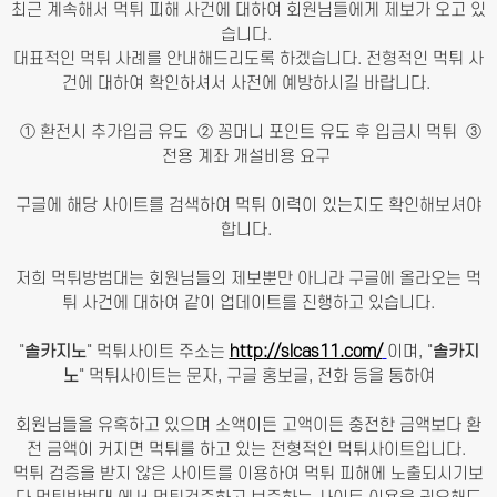
최근 계속해서 먹튀 피해 사건에 대하여 회원님들에게 제보가 오고 있
습니다.
대표적인 먹튀 사례를 안내해드리도록 하겠습니다. 전형적인 먹튀 사
건에 대하여 확인하셔서 사전에 예방하시길 바랍니다.
① 환전시 추가입금 유도 ② 꽁머니 포인트 유도 후 입금시 먹튀 ③
전용 계좌 개설비용 요구
구글에 해당 사이트를 검색하여 먹튀 이력이 있는지도 확인해보셔야
합니다.
저희 먹튀방범대는 회원님들의 제보뿐만 아니라 구글에 올라오는 먹
튀 사건에 대하여 같이 업데이트를 진행하고 있습니다.
"
솔카지노
" 먹튀사이트 주소는
http://slcas11.com/
이며, "
솔카지
노
" 먹튀사이트는 문자, 구글 홍보글, 전화 등을 통하여
회원님들을 유혹하고 있으며 소액이든 고액이든 충전한 금액보다 환
전 금액이 커지면 먹튀를 하고 있는 전형적인 먹튀사이트입니다.
먹튀 검증을 받지 않은 사이트를 이용하여 먹튀 피해에 노출되시기보