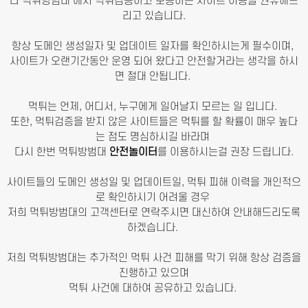
다 먹튀방범대 에서 먹튀검증하고 보증하는 사이트 이용을 권유해드
리고 있습니다.
항상 도메인 생성일자 및 업데이트 일자를 확인하시는게 필수이며,
사이트가 오랜기간동안 운영 되어 왔다고 안전할거라는 생각을 하시
면 절대 안됩니다.
먹튀는 언제, 어디서, 누구에게 일어날지 모르는 일 입니다.
또한, 먹튀검증을 받지 않은 사이트들은 먹튀를 할 확률이 매우 높다
는 점도 명심하시길 바라며
다시 한번 먹튀방범대
안전놀이터
를 이용하시는걸 권장 드립니다.
사이트들의 도메인 생성일 및 업데이트일, 먹튀 피해 이력을 개인적으
로 확인하시기 어려울 경우
저희 먹튀방범대의 고객센터로 연락주시면 대신하여 안내해드리도록
하겠습니다.
저희 먹튀방범대는 추가적인 먹튀 사건 피해를 막기 위해 항상 검증을
진행하고 있으며
먹튀 사건에 대하여 공유하고 있습니다.