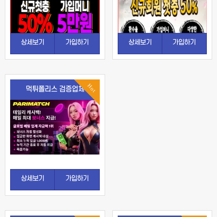
상세보기
가입하기
상세보기
가입하기
Hot
먹튀폴리스 검증업체
상세보기
가입하기