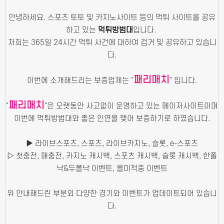
안녕하세요. 스포츠 토토 및 카지노사이트 등의 먹튀 사이트를 공유
하고 있는
먹튀방범대
입니다.
저희는 365일 24시간 먹튀 사건에 대하여 검거 및 공유하고 있습니
다.
패리매치
이번에 소개해드리는 보증업체는 "
" 입니다.
패리매치
"
"은 오랫동안 사고없이 운영하고 있는 메이저사이트이며
이번에 먹튀방범대와 좋은 인연을 맺어 보증하기로 하였습니다.
▶ 라이브스포츠, 스포츠, 라이브카지노, 슬롯, e-스포츠
▷ 첫충전, 매충전, 카지노 캐시백, 스포츠 캐시백, 슬롯 캐시백, 한폴
낙&두폴낙 이벤트, 올미적중 이벤트
위 안내해드린 부분외 다양한 경기와 이벤트가 업데이트되어 있습니
다.