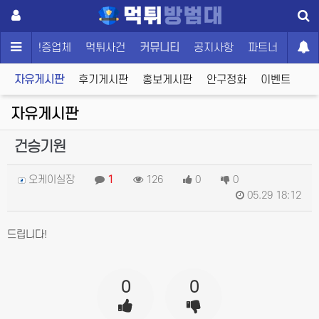
메인
보증업체
먹튀사건
커뮤니티
공지사항
파트너
자유게시판
후기게시판
홍보게시판
안구정화
이벤트
자유게시판
건승기원
오케이실장
1
126
0
0
05.29 18:12
드립니다!
0
0