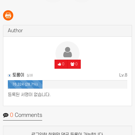
Author
0
0
토롱이
Lv.8
실버
76,324 (28.7%)
등록된 서명이 없습니다.
0
Comments
로그인한 회원만 댓글 등록이 가능합니다.