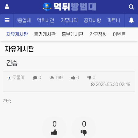
메인
보증업체
먹튀사건
커뮤니티
공지사항
파트너
자유게시판
후기게시판
홍보게시판
안구정화
이벤트
자유게시판
건승
토롱이
0
169
0
0
2025.05.30 02:49
건승
0
0