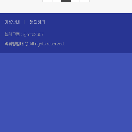
이용안내
문의하기
텔레그램 : @mtb3657
먹튀방범대
All rights reserved.