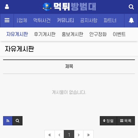
인
보증업체
먹튀사건
커뮤니티
공지사항
파트너
자유게시판
후기게시판
홍보게시판
안구정화
이벤트
자유게시판
제목
게시물이 없습니다.
정렬
목록
1