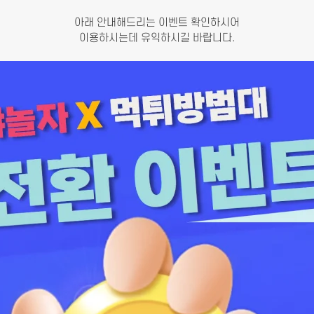
아래 안내해드리는 이벤트 확인하시어
이용하시는데 유익하시길 바랍니다.