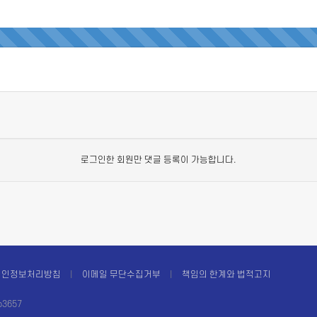
로그인한 회원만 댓글 등록이 가능합니다.
개인정보처리방침
이메일 무단수집거부
책임의 한계와 법적고지
3657