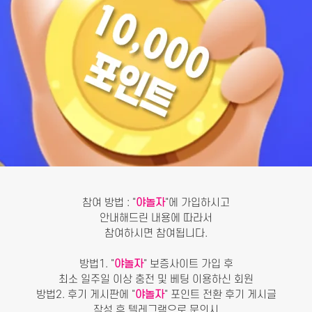
참여 방법 : "
야놀자
"에 가입하시고
안내해드린 내용에 따라서
참여하시면 참여됩니다.
방법1.
"
야놀자
" 보증사이트 가입 후
최소 일주일 이상 충전 및 베팅 이용하신 회원
방법2. 후기 게시판에
"
야놀자
" 포인트 전환 후기 게시글
작성 후 텔레그램으로 문의시