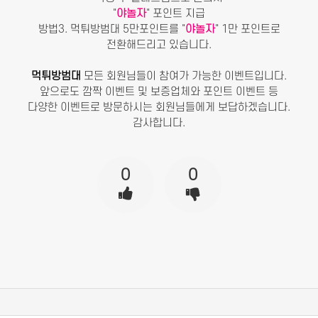
"
야놀자
" 포인트 지급
방법3. 먹튀방범대 5만포인트를
"
야놀자
" 1만 포인트로
전환해드리고 있습니다.
먹튀방범대
모든 회원님들이 참여가 가능한 이벤트입니다.
앞으로도 깜짝 이벤트 및 보증업체와 포인트 이벤트 등
다양한 이벤트로 방문하시는 회원님들에게 보답하겠습니다.
감사합니다.
0
0